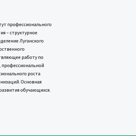
тут профессионального
ия – структурное
деление Луганского
рственного
твляющее работу по
, профессиональной
сионального роста
анизаций. Основная
развития обучающихся.