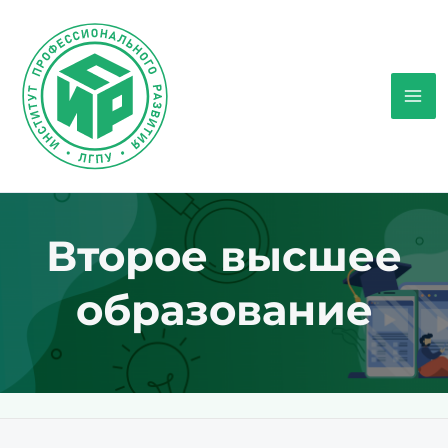
Перейти
к
содержимому
Mai
Men
Второе высшее
образование