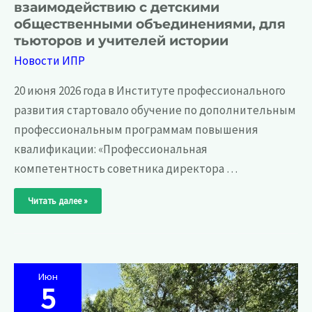
взаимодействию с детскими
общественными объединениями, для
тьюторов и учителей истории
Новости ИПР
20 июня 2026 года в Институте профессионального
развития стартовало обучение по дополнительным
профессиональным программам повышения
квалификации: «Профессиональная
компетентность советника директора …
20
Читать далее »
июня
2026
года
в
Институте
профессионального
развития
стартовали
курсы
Июн
повышения
5
квалификации
для
советников