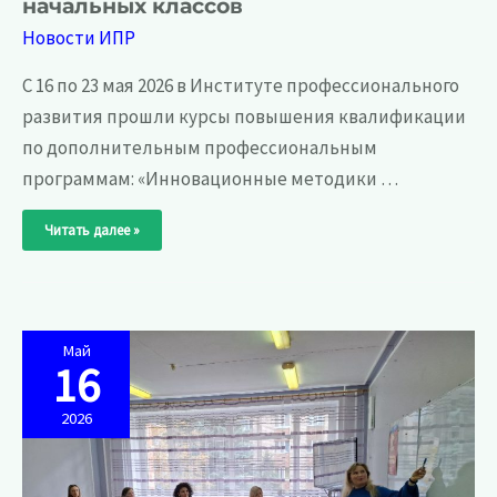
начальных классов
Новости ИПР
С 16 по 23 мая 2026 в Институте профессионального
развития прошли курсы повышения квалификации
по дополнительным профессиональным
программам: «Инновационные методики …
С
Читать далее »
16
по
23
мая
2026
в
Институте
профессионального
развития
Май
прошли
16
курсы
повышения
квалификации
2026
для
учителей
математики
и
учителей
начальных