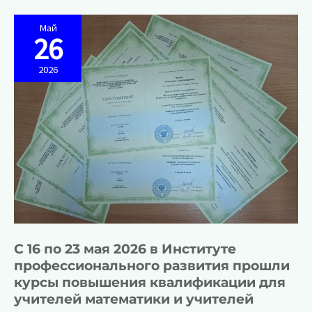
образования
Института
профессионального
Май
развития
26
было
проведено
открытое
2026
занятие
по
дополнительной
общеразвивающей
программе
«Вожатый»
С 16 по 23 мая 2026 в Институте
профессионального развития прошли
курсы повышения квалификации для
учителей математики и учителей