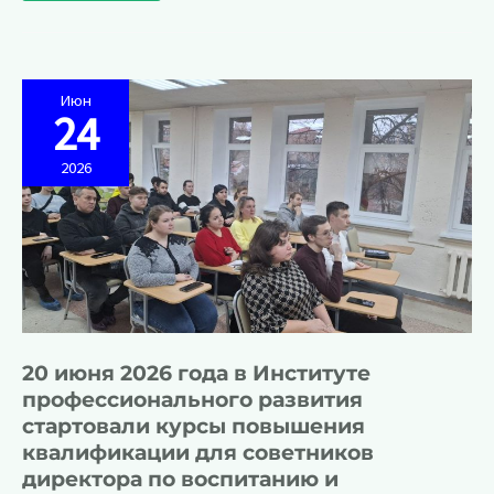
по
27
июня
2026
года
в
Институте
Июн
профессионального
24
развития
прошли
курсы
2026
повышения
квалификации
для
советников
директоров
по
воспитанию
и
взаимодействию
с
детскими
общественными
объединениями
20 июня 2026 года в Институте
профессионального развития
стартовали курсы повышения
квалификации для советников
директора по воспитанию и