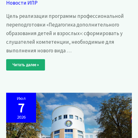
Новости ИПР
Цель реализации программы профессиональной
переподготовки «Педагогика дополнительного
образования детей и взрослых»: сформировать у
слушателей компетенции, необходимые для
выполнения нового вида …
3
Читать далее »
августа
2026
года
в
Институте
профессионального
развития
стартовало
обучение
Июл
по
7
дополнительной
профессиональной
программе
2026
профессиональной
переподготовки
«Педагогика
дополнительного
образования
детей