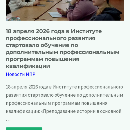
производственного
обучения,
а
также
для
учителей-
дефектологов,
работающих
18 апреля 2026 года в Институте
с
детьми
профессионального развития
с
нарушениями
стартовало обучение по
зрения
дополнительным профессиональным
программам повышения
квалификации
Новости ИПР
18 апреля 2026 года в Институте профессионального
развития стартовало обучение по дополнительным
профессиональным программам повышения
квалификации: «Преподавание истории в основной
…
18