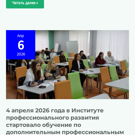
Читать далее »
апреля
2026
года
в
Институте
профессионального
развития
стартовало
обучение
Апр
по
6
дополнительным
профессиональным
программам
2026
повышения
квалификации
4 апреля 2026 года в Институте
профессионального развития
стартовало обучение по
дополнительным профессиональным