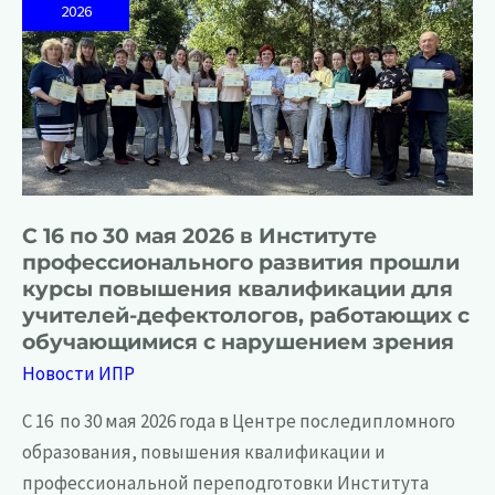
2026
директора
по
воспитанию
и
взаимодействию
с
детскими
общественными
объединениями,
для
тьюторов
и
учителей
истории
С 16 по 30 мая 2026 в Институте
профессионального развития прошли
курсы повышения квалификации для
учителей-дефектологов, работающих с
обучающимися с нарушением зрения
Новости ИПР
С 16 по 30 мая 2026 года в Центре последипломного
образования, повышения квалификации и
профессиональной переподготовки Института