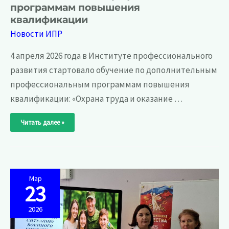
программам повышения
квалификации
Новости ИПР
4 апреля 2026 года в Институте профессионального
развития стартовало обучение по дополнительным
профессиональным программам повышения
квалификации: «Охрана труда и оказание …
4
Читать далее »
апреля
2026
года
в
Институте
профессионального
развития
стартовало
обучение
Мар
по
23
дополнительным
профессиональным
программам
2026
повышения
квалификации