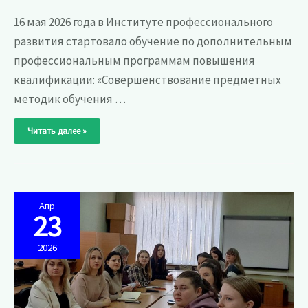
16 мая 2026 года в Институте профессионального
развития стартовало обучение по дополнительным
профессиональным программам повышения
квалификации: «Совершенствование предметных
методик обучения …
16
Читать далее »
мая
2026
года
в
Институте
профессионального
развития
стартовали
курсы
Апр
повышения
23
квалификации
для
учителей
2026
начальных
классов,
учителей
математики
и
информатики,
мастеров