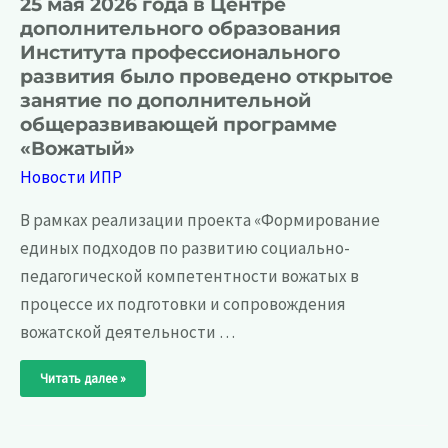
25 мая 2026 года в Центре
дополнительного образования
Института профессионального
развития было проведено открытое
занятие по дополнительной
общеразвивающей программе
«Вожатый»
Новости ИПР
В рамках реализации проекта «Формирование
единых подходов по развитию социально-
педагогической компетентности вожатых в
процессе их подготовки и сопровождения
вожатской деятельности …
25
Читать далее »
мая
2026
года
в
Центре
дополнительного