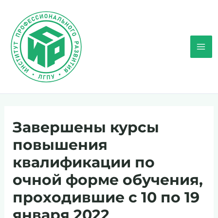
Перейти
к
содержимому
Mai
Men
Завершены курсы
повышения
квалификации по
очной форме обучения,
проходившие с 10 по 19
января 2022