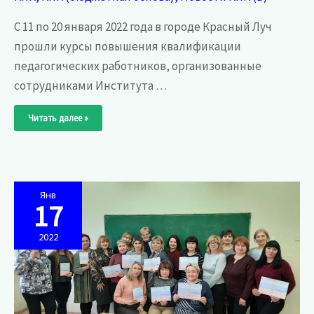
С 11 по 20 января 2022 года в городе Красный Луч
прошли курсы повышения квалификации
педагогических работников, организованные
сотрудниками Института …
Завершились
Читать далее »
курсы
повышения
квалификации
по
очной
форме
обучения,
проходившие
с
Янв
10
17
по
19
января
2022
2022
в
г.
Красный
Луч