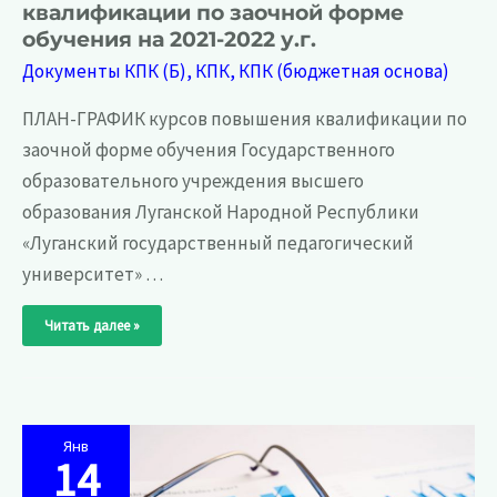
квалификации по заочной форме
обучения на 2021-2022 у.г.
Документы КПК (Б)
,
КПК
,
КПК (бюджетная основа)
ПЛАН-ГРАФИК курсов повышения квалификации по
заочной форме обучения Государственного
образовательного учреждения высшего
образования Луганской Народной Республики
«Луганский государственный педагогический
университет» …
План-
Читать далее »
график
курсов
повышения
квалификации
по
заочной
форме
обучения
на
Янв
2021-
14
2022
у.г.