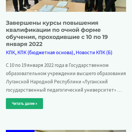
Завершены курсы повышения
квалификации по очной форме
обучения, проходившие с 10 по 19
января 2022
КПК
,
КПК (бюджетная основа)
,
Новости КПК (Б)
С 10 по 19 января 2022 года в Государственном
образовательном учреждении высшего образования
Луганской Народной Республики «Луганский
государственный педагогический университет» …
Завершены
Читать далее »
курсы
повышения
квалификации
по
очной
форме
обучения,
проходившие