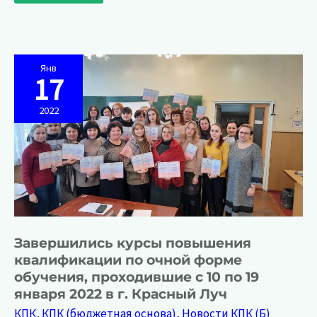
повышения
квалификации
заместителей
директоров
общеобразовательных
организаций
по
учебно-
Янв
воспитательной
17
работе
«Профессиональная
компетентность
2022
заместителя
директора
по
учебно-
воспитательной
работе
общеобразовательной
организации»
по
очной
форме
обучения,
проходившие
с
Завершились курсы повышения
10
по
квалификации по очной форме
21
января
обучения, проходившие с 10 по 19
2022
января 2022 в г. Красный Луч
КПК
,
КПК (бюджетная основа)
,
Новости КПК (Б)