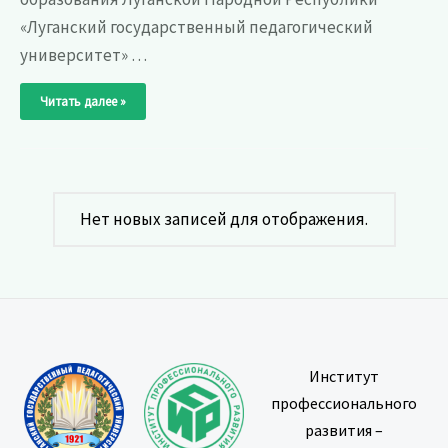
«Луганский государственный педагогический
университет» …
План-
Читать далее »
график
курсов
повышения
квалификации
по
очной
форме
обучения
на
Нет новых записей для отображения.
2021-
2022
у.г.
Институт
профессионального
развития –