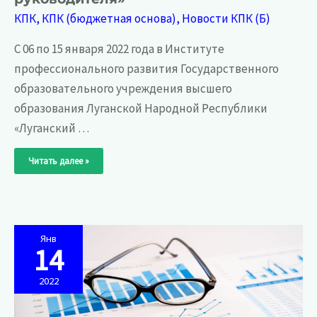
КПК
,
КПК (бюджетная основа)
,
Новости КПК (Б)
С 06 по 15 января 2022 года в Институте
профессионального развития Государственного
образовательного учреждения высшего
образования Луганской Народной Республики
«Луганский …
Завершились
Читать далее »
курсы
повышения
квалификации
для
резерва
руководителей
образовательных
организаций
«Школа
Янв
кадрового
14
резерва.
Траектория
развития
2022
управленческого
потенциала
руководителя»