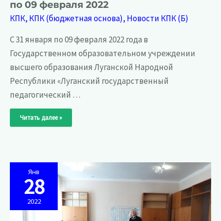
по 09 февраля 2022
КПК
,
КПК (бюджетная основа)
,
Новости КПК (Б)
С 31 января по 09 февраля 2022 года в
Государственном образовательном учреждении
высшего образования Луганской Народной
Республики «Луганский государственный
педагогический …
Начались
Читать далее »
курсы
повышения
квалификации
по
очной
форме
обучения,
которые
пройдут
Янв
с
28
31
января
по
2022
09
февраля
2022