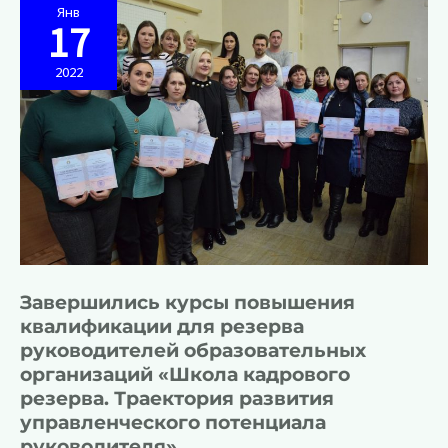
с
Янв
10
17
по
19
января
2022
2022
Завершились курсы повышения
квалификации для резерва
руководителей образовательных
организаций «Школа кадрового
резерва. Траектория развития
управленческого потенциала
руководителя»