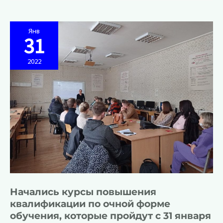
г.
Лутугино
стартовали
курсы
повышения
Янв
квалификации
31
педагогических
работников
2022
Начались курсы повышения
квалификации по очной форме
обучения, которые пройдут с 31 января