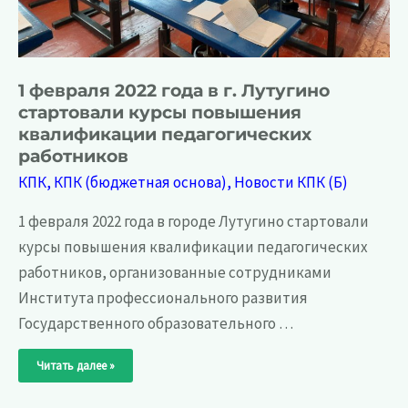
1 февраля 2022 года в г. Лутугино
стартовали курсы повышения
квалификации педагогических
работников
КПК
,
КПК (бюджетная основа)
,
Новости КПК (Б)
1 февраля 2022 года в городе Лутугино стартовали
курсы повышения квалификации педагогических
работников, организованные сотрудниками
Института профессионального развития
Государственного образовательного …
1
Читать далее »
февраля
2022
года
в