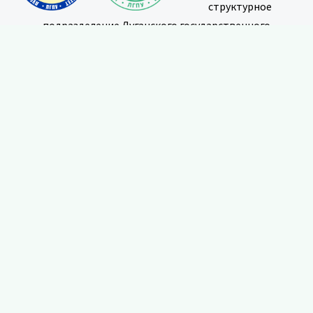
структурное
подразделение Луганского государственного
педагогического университета, осуществляющее
работу по системному повышению квалификации,
профессиональной переподготовке и организации
профессионального роста педагогических и иных
работников организаций. Основная цель: обеспечение
профессионального развития обучающихся.
Контакты
г. Луганск, ул. Оборонная, 2, корпус № 3, 2 этаж, кабинет 2-06
+7 (959) 184-57-62
ipr.lgpu.org
ipr_kpk@lgpu.org