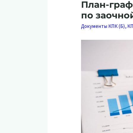
План-граф
по заочной
Документы КПК (Б)
,
К