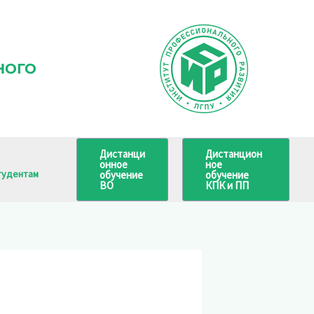
НОГО
Дистанци
Дистанцион
онное
ное
тудентам
обучение
обучение
ВО
КПК и ПП