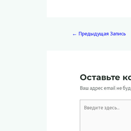
Навигация
←
Предыдущая Запись
по
записям
Оставьте 
Ваш адрес email не бу
Введите
здесь...