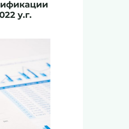
лификации
22 у.г.