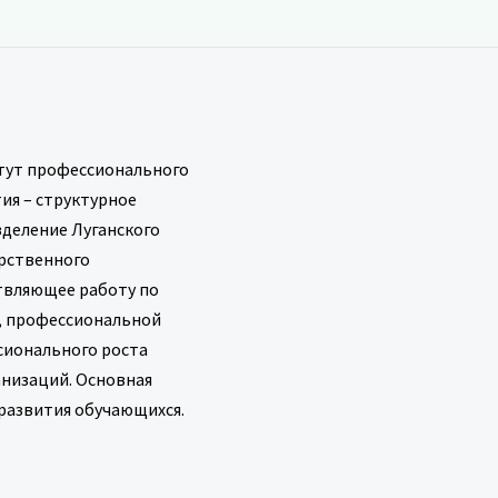
тут профессионального
ия – структурное
деление Луганского
рственного
твляющее работу по
, профессиональной
сионального роста
анизаций. Основная
развития обучающихся.