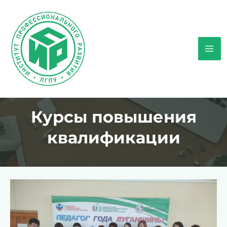
Перейти
к
содержимому
Mai
Men
Курсы повышения
квалификации