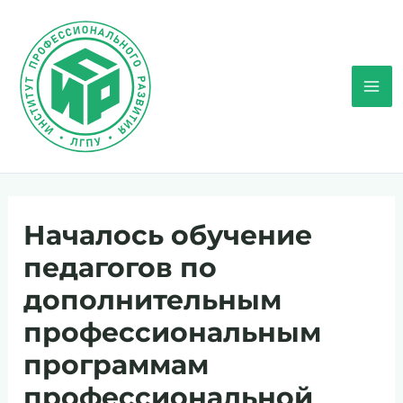
Перейти
к
содержимому
Mai
Men
Началось обучение
педагогов по
дополнительным
профессиональным
программам
профессиональной