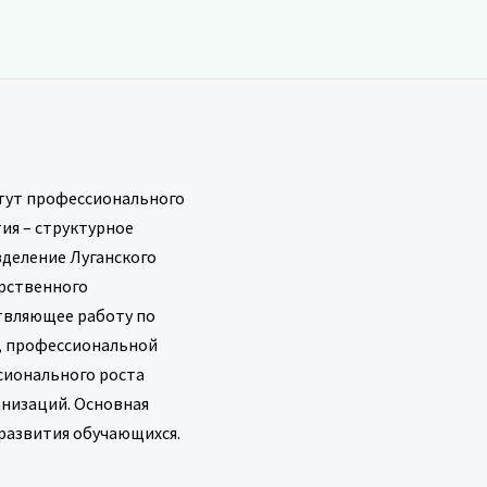
тут профессионального
ия – структурное
деление Луганского
рственного
твляющее работу по
, профессиональной
сионального роста
анизаций. Основная
развития обучающихся.