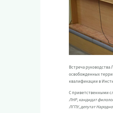
Встреча руководства Л
освобожденных терри
квалификации в Инсти
С приветственными с
ЛНР, кандидат филоло
ЛГПУ, депутат Народно