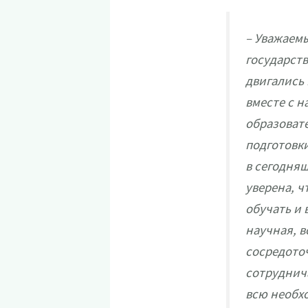
– Уважаемы
государств
двигались 
вместе с 
образоват
подготовки
в сегодняш
уверена, ч
обучать и 
научная, в
сосредоточ
сотруднича
всю необх