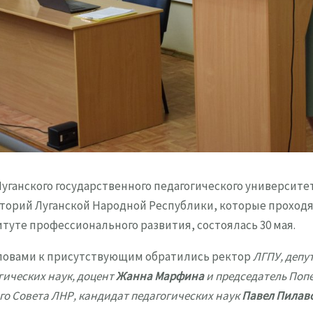
уганского государственного педагогического университет
торий Луганской Народной Республики, которые проход
туте профессионального развития, состоялась 30 мая.
ловами к присутствующим обратились ректор
ЛГПУ, депу
гических наук, доцент
Жанна Марфина
и председатель Поп
го Совета ЛНР, кандидат педагогических наук
Павел Пилав