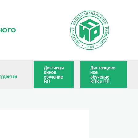
НОГО
Дистанци
Дистанцион
онное
ное
тудентам
обучение
обучение
ВО
КПК и ПП