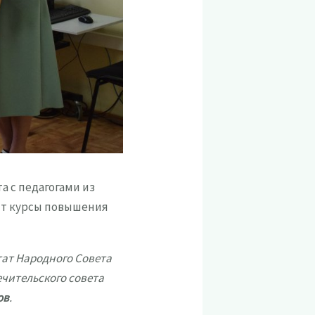
а с педагогами из
ят курсы повышения
тат Народного Совета
ечительского совета
ов
.