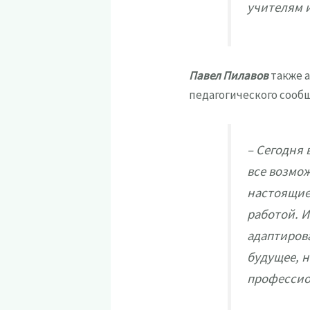
учителям 
Павел Пилавов
также 
педагогического сооб
– Сегодня 
все возмож
настоящие
работой. 
адаптирова
будущее, н
профессио