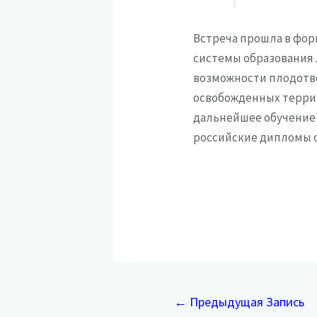
Встреча прошла в фор
системы образования 
возможности плодотво
освобожденных терри
дальнейшее обучение 
российские дипломы 
Навигация
←
Предыдущая Запись
по