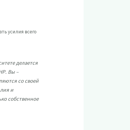
ть усилия всего
ситете делается
НР. Вы –
ляются со своей
илия и
ько собственное