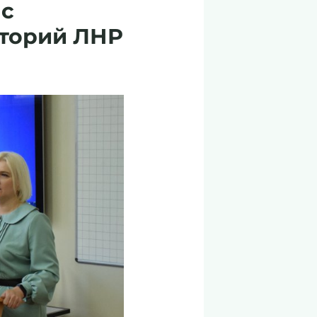
 с
иторий ЛНР