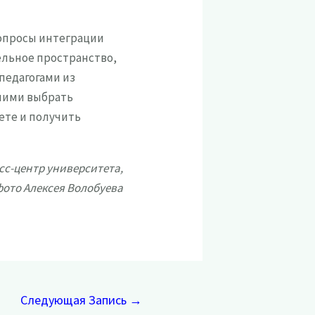
вопросы интеграции
ельное пространство,
педагогами из
шими выбрать
ете и получить
сс-центр университета,
ото Алексея Волобуева
Следующая Запись
→