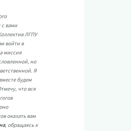
ого
 с вами
 Коллектив ЛГПУ
м войти в
а миссия
словленной, но
ветственной. Я
 вместе будем
тмечу, что вся
гогов
орно
ов оказать вам
на
, обращаясь к